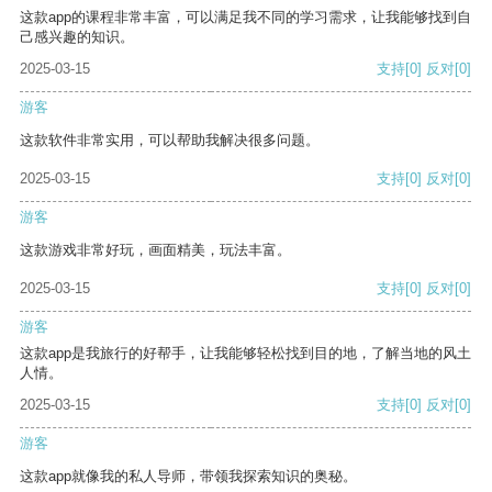
这款app的课程非常丰富，可以满足我不同的学习需求，让我能够找到自
己感兴趣的知识。
2025-03-15
支持
[0]
反对
[0]
游客
这款软件非常实用，可以帮助我解决很多问题。
2025-03-15
支持
[0]
反对
[0]
游客
这款游戏非常好玩，画面精美，玩法丰富。
2025-03-15
支持
[0]
反对
[0]
游客
这款app是我旅行的好帮手，让我能够轻松找到目的地，了解当地的风土
人情。
2025-03-15
支持
[0]
反对
[0]
游客
这款app就像我的私人导师，带领我探索知识的奥秘。