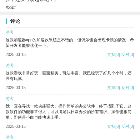
#39#
评论
游客
这款加速器app的加速效果还是不错的，但偶尔也会出现卡顿的情况，希
望开发者能够优化一下。
2025-03-15
支持
[0]
反对
[0]
游客
这款游戏非常好玩，画面精美，玩法丰富。我已经玩了好几个小时，还
没有玩腻。
2025-03-15
支持
[0]
反对
[0]
游客
我一直在寻找一款功能强大、操作简单的办公软件，终于找到了它。这
款软件的功能非常强大，可以满足我日常办公的所有需求。操作也很简
单，即使是小白也能快速上手。
2025-03-15
支持
[0]
反对
[0]
游客