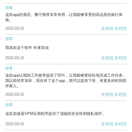
游客
这款app的酒店、餐厅推荐非常有用，让我能够享受到高品质的旅行体
验。
2025-03-15
支持
[0]
反对
[0]
游客
我喜欢这个软件 作者加油
2025-03-15
支持
[0]
反对
[0]
游客
这款app让我的工作效率提高了50%，让我能够更轻松地完成工作任务。
我以前经常加班，现在有了这个app，我可以提前下班，有更多的时间陪
伴家人。
2025-03-15
支持
[0]
反对
[0]
游客
这款加速器VPM应用程序提供了顶级的安全性和隐私保护。
2025-03-15
支持
[0]
反对
[0]