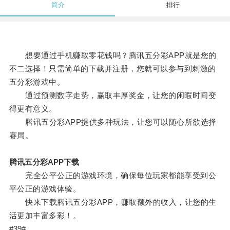
简介
排行
想要通过手机赚取零花钱吗？腾讯五分彩APP就是您的
不二选择！只需简单的下载并注册，您就可以参与到刺激的
五分彩游戏中。
通过预测数字走势，赢取丰厚奖金，让您的闲暇时间变
得更有意义。
腾讯五分彩APP提供多种玩法，让您可以随心所欲选择
赛局。
腾讯五分彩APP下载
完全公平公正的游戏环境，确保每位玩家都能享受到公
平公正的游戏体验。
快来下载腾讯五分彩APP，赚取额外的收入，让您的生
活更加丰富多彩！。
#39#