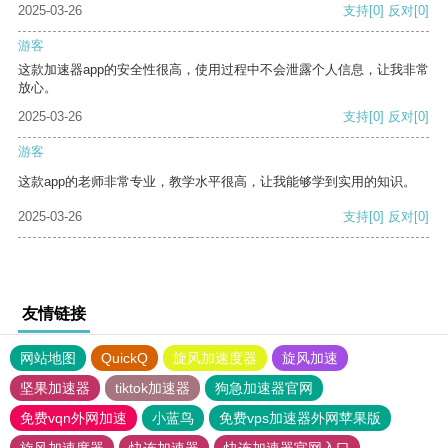
2025-03-26
支持
[0]
反对
[0]
游客
这款加速器app的安全性很高，使用过程中不会泄露个人信息，让我非常
放心。
2025-03-26
支持
[0]
反对
[0]
游客
这款app的老师非常专业，教学水平很高，让我能够学到实用的知识。
2025-03-26
支持
[0]
反对
[0]
友情链接
网站地图
QuickQ
旋风加速度器
旋风加速
坚果加速器
tiktok加速器
狗急加速器官网
免费vqn外网加速
小蓝鸟
免费vps加速器外网苹果版