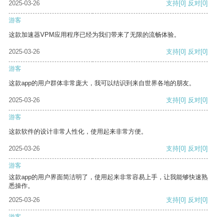
2025-03-26
支持
[0]
反对
[0]
游客
这款加速器VPM应用程序已经为我们带来了无限的流畅体验。
2025-03-26
支持
[0]
反对
[0]
游客
这款app的用户群体非常庞大，我可以结识到来自世界各地的朋友。
2025-03-26
支持
[0]
反对
[0]
游客
这款软件的设计非常人性化，使用起来非常方便。
2025-03-26
支持
[0]
反对
[0]
游客
这款app的用户界面简洁明了，使用起来非常容易上手，让我能够快速熟
悉操作。
2025-03-26
支持
[0]
反对
[0]
游客