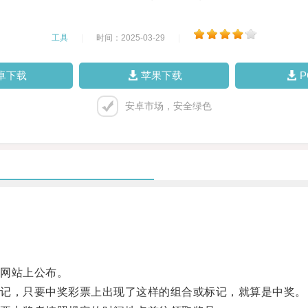
工具
|
时间：2025-03-29
|
卓下载
苹果下载
安卓市场，安全绿色
网站上公布。
记，只要中奖彩票上出现了这样的组合或标记，就算是中奖。