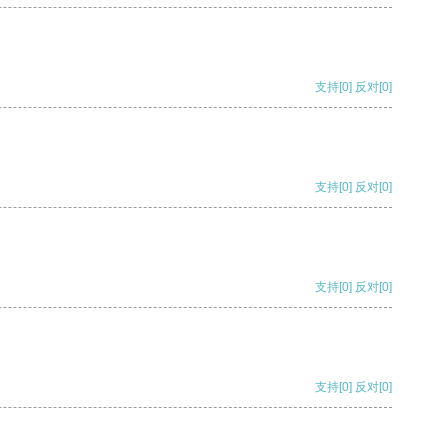
支持
[0]
反对
[0]
支持
[0]
反对
[0]
支持
[0]
反对
[0]
支持
[0]
反对
[0]