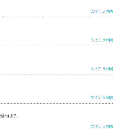
支持
[0]
反对
[0]
支持
[0]
反对
[0]
支持
[0]
反对
[0]
支持
[0]
反对
[0]
能快速上手。
支持
[0]
反对
[0]