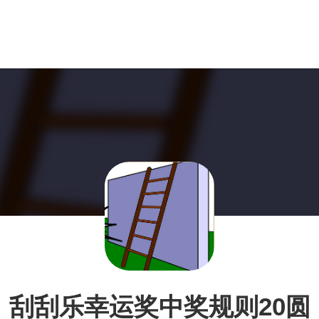
刮刮乐幸运奖中奖规则20圆