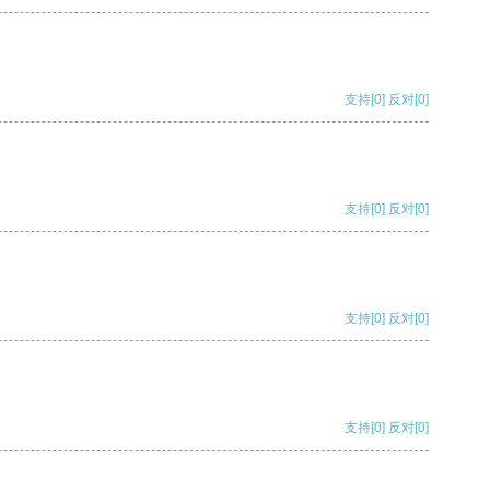
支持
[0]
反对
[0]
支持
[0]
反对
[0]
支持
[0]
反对
[0]
支持
[0]
反对
[0]