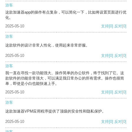
游客
这款加速器app的操作有点复杂，可以简化一下，比如将设置页面进行优
化。
2025-05-10
支持
[0]
反对
[0]
游客
这款软件的设计非常人性化，使用起来非常舒服。
2025-05-10
支持
[0]
反对
[0]
游客
我一直在寻找一款功能强大、操作简单的办公软件，终于找到了它。这
款软件的功能非常强大，可以满足我日常办公的所有需求。操作也很简
单，即使是小白也能快速上手。
2025-05-10
支持
[0]
反对
[0]
游客
这款加速器VPM应用程序提供了顶级的安全性和隐私保护。
2025-05-10
支持
[0]
反对
[0]
游客