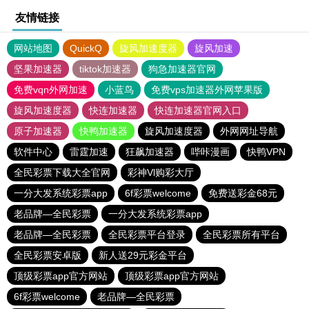
友情链接
网站地图
QuickQ
旋风加速度器
旋风加速
坚果加速器
tiktok加速器
狗急加速器官网
免费vqn外网加速
小蓝鸟
免费vps加速器外网苹果版
旋风加速度器
快连加速器
快连加速器官网入口
原子加速器
快鸭加速器
旋风加速度器
外网网址导航
软件中心
雷霆加速
狂飙加速器
哔咔漫画
快鸭VPN
全民彩票下载大全官网
彩神Vl购彩大厅
一分大发系统彩票app
6f彩票welcome
免费送彩金68元
老品牌—全民彩票
一分大发系统彩票app
老品牌—全民彩票
全民彩票平台登录
全民彩票所有平台
全民彩票安卓版
新人送29元彩金平台
顶级彩票app官方网站
顶级彩票app官方网站
6f彩票welcome
老品牌—全民彩票