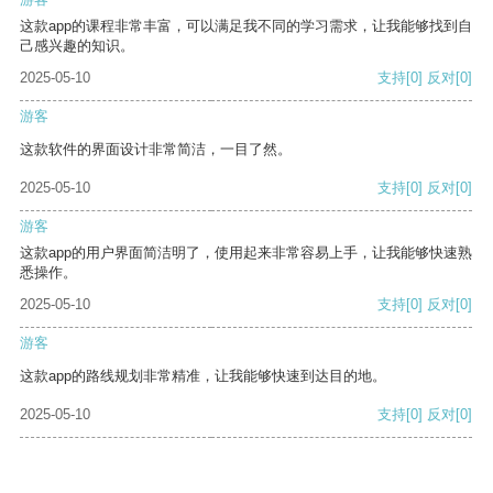
这款app的课程非常丰富，可以满足我不同的学习需求，让我能够找到自
己感兴趣的知识。
2025-05-10
支持
[0]
反对
[0]
游客
这款软件的界面设计非常简洁，一目了然。
2025-05-10
支持
[0]
反对
[0]
游客
这款app的用户界面简洁明了，使用起来非常容易上手，让我能够快速熟
悉操作。
2025-05-10
支持
[0]
反对
[0]
游客
这款app的路线规划非常精准，让我能够快速到达目的地。
2025-05-10
支持
[0]
反对
[0]