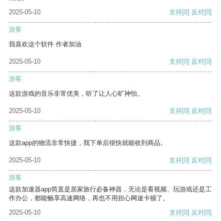
2025-05-10
支持
[0]
反对
[0]
游客
我喜欢这个软件 作者加油
2025-05-10
支持
[0]
反对
[0]
游客
这款游戏的音乐非常优美，听了让人心旷神怡。
2025-05-10
支持
[0]
反对
[0]
游客
这款app的物流非常快捷，我下单后很快就能收到商品。
2025-05-10
支持
[0]
反对
[0]
游客
这款加速器app简直是居家旅行必备神器，无论是看视频、玩游戏还是工
作办公，都能畅享高速网络，再也不用担心网速卡顿了。
2025-05-10
支持
[0]
反对
[0]