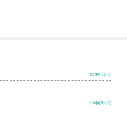
支持
[0]
反对
[0]
支持
[0]
反对
[0]