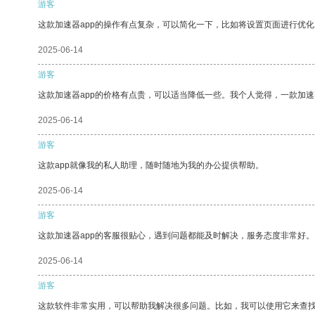
游客
这款加速器app的操作有点复杂，可以简化一下，比如将设置页面进行优化
2025-06-14
游客
这款加速器app的价格有点贵，可以适当降低一些。我个人觉得，一款加速
2025-06-14
游客
这款app就像我的私人助理，随时随地为我的办公提供帮助。
2025-06-14
游客
这款加速器app的客服很贴心，遇到问题都能及时解决，服务态度非常好。
2025-06-14
游客
这款软件非常实用，可以帮助我解决很多问题。比如，我可以使用它来查