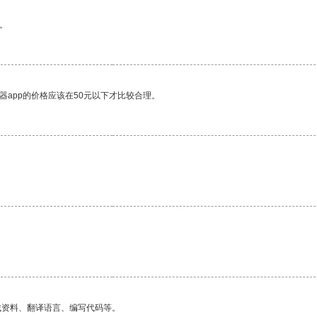
。
器app的价格应该在50元以下才比较合理。
找资料、翻译语言、编写代码等。