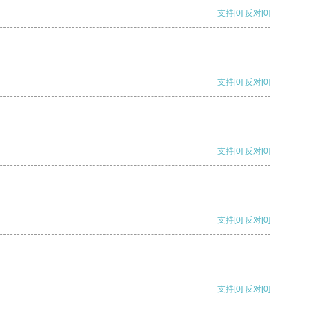
支持
[0]
反对
[0]
支持
[0]
反对
[0]
支持
[0]
反对
[0]
支持
[0]
反对
[0]
支持
[0]
反对
[0]