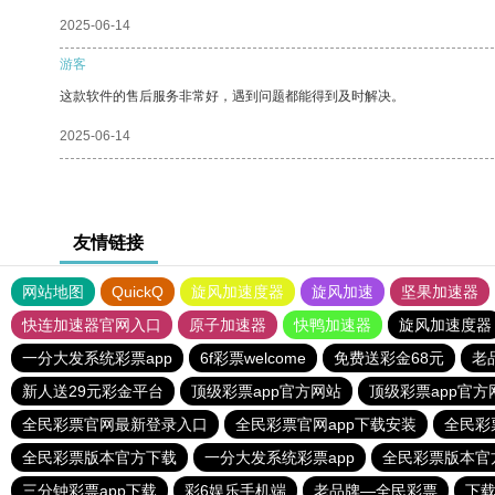
2025-06-14
游客
这款软件的售后服务非常好，遇到问题都能得到及时解决。
2025-06-14
友情链接
网站地图
QuickQ
旋风加速度器
旋风加速
坚果加速器
快连加速器官网入口
原子加速器
快鸭加速器
旋风加速度器
一分大发系统彩票app
6f彩票welcome
免费送彩金68元
老
新人送29元彩金平台
顶级彩票app官方网站
顶级彩票app官方
全民彩票官网最新登录入口
全民彩票官网app下载安装
全民彩
全民彩票版本官方下载
一分大发系统彩票app
全民彩票版本官
三分钟彩票app下载
彩6娱乐手机端
老品牌—全民彩票
下