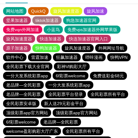
网站地图
QuickQ
旋风加速度器
旋风加速
坚果加速器
tiktok加速器
狗急加速器官网
免费vqn外网加速
小蓝鸟
免费vps加速器外网苹果版
旋风加速度器
快连加速器
快连加速器官网入口
原子加速器
快鸭加速器
旋风加速度器
外网网址导航
软件中心
雷霆加速
狂飙加速器
哔咔漫画
快鸭VPN
全民彩票下载大全官网
彩神Vl购彩大厅
一分大发系统彩票app
6f彩票welcome
免费送彩金68元
老品牌—全民彩票
一分大发系统彩票app
老品牌—全民彩票
全民彩票平台登录
全民彩票所有平台
全民彩票安卓版
新人送29元彩金平台
顶级彩票app官方网站
顶级彩票app官方网站
6f彩票welcome
老品牌—全民彩票
welcome盈彩购彩大厅广东
全民彩票所有平台