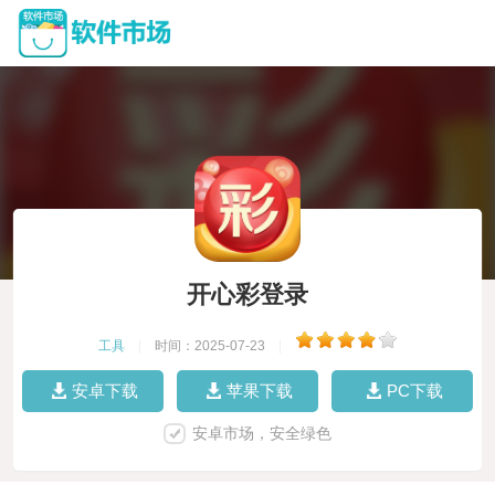
开心彩登录
工具
|
时间：2025-07-23
|
安卓下载
苹果下载
PC下载
安卓市场，安全绿色