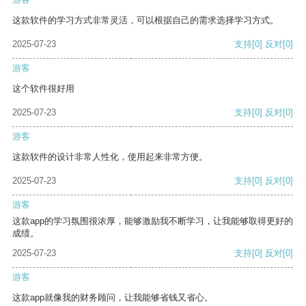
这款软件的学习方式非常灵活，可以根据自己的需求选择学习方式。
2025-07-23
支持
[0]
反对
[0]
游客
这个软件很好用
2025-07-23
支持
[0]
反对
[0]
游客
这款软件的设计非常人性化，使用起来非常方便。
2025-07-23
支持
[0]
反对
[0]
游客
这款app的学习氛围很浓厚，能够激励我不断学习，让我能够取得更好的
成绩。
2025-07-23
支持
[0]
反对
[0]
游客
这款app就像我的财务顾问，让我能够省钱又省心。