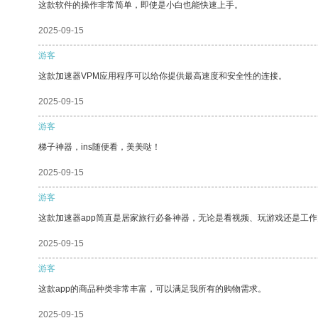
这款软件的操作非常简单，即使是小白也能快速上手。
2025-09-15
游客
这款加速器VPM应用程序可以给你提供最高速度和安全性的连接。
2025-09-15
游客
梯子神器，ins随便看，美美哒！
2025-09-15
游客
这款加速器app简直是居家旅行必备神器，无论是看视频、玩游戏还是工
2025-09-15
游客
这款app的商品种类非常丰富，可以满足我所有的购物需求。
2025-09-15