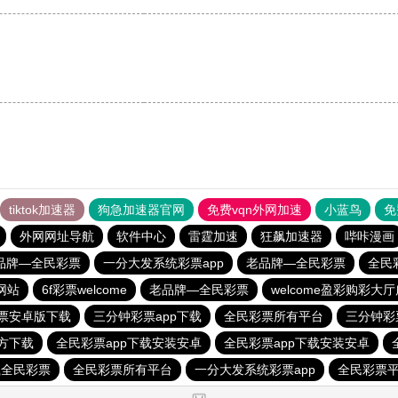
tiktok加速器
狗急加速器官网
免费vqn外网加速
小蓝鸟
免
外网网址导航
软件中心
雷霆加速
狂飙加速器
哔咔漫画
品牌—全民彩票
一分大发系统彩票app
老品牌—全民彩票
全民
网站
6f彩票welcome
老品牌—全民彩票
welcome盈彩购彩大
票安卓版下载
三分钟彩票app下载
全民彩票所有平台
三分钟彩
方下载
全民彩票app下载安装安卓
全民彩票app下载安装安卓
载全民彩票
全民彩票所有平台
一分大发系统彩票app
全民彩票