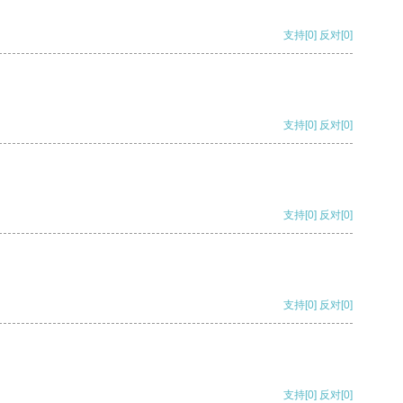
支持
[0]
反对
[0]
支持
[0]
反对
[0]
支持
[0]
反对
[0]
支持
[0]
反对
[0]
支持
[0]
反对
[0]