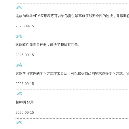
游客
这款加速器VPM应用程序可以给你提供最高速度和安全性的连接，并帮助
2025-09-15
游客
这款软件简直是神器，解决了我所有问题。
2025-09-15
游客
这款学习软件的学习方式非常灵活，可以根据自己的需求选择学习方式。
2025-09-15
游客
超棒啊 好用
2025-09-15
游客