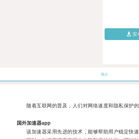
安
简介
随着互联网的普及，人们对网络速度和隐私保护的需
国外加速器app
该加速器采用先进的技术，能够帮助用户稳定快速