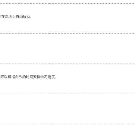
你在网络上自由移动。
我可以根据自己的时间安排学习进度。