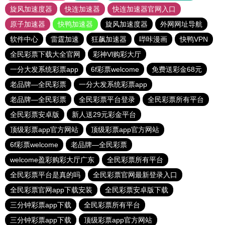
旋风加速度器
快连加速器
快连加速器官网入口
原子加速器
快鸭加速器
旋风加速度器
外网网址导航
软件中心
雷霆加速
狂飙加速器
哔咔漫画
快鸭VPN
全民彩票下载大全官网
彩神Vl购彩大厅
一分大发系统彩票app
6f彩票welcome
免费送彩金68元
老品牌—全民彩票
一分大发系统彩票app
老品牌—全民彩票
全民彩票平台登录
全民彩票所有平台
全民彩票安卓版
新人送29元彩金平台
顶级彩票app官方网站
顶级彩票app官方网站
6f彩票welcome
老品牌—全民彩票
welcome盈彩购彩大厅广东
全民彩票所有平台
全民彩票平台是真的吗
全民彩票官网最新登录入口
全民彩票官网app下载安装
全民彩票安卓版下载
三分钟彩票app下载
全民彩票所有平台
三分钟彩票app下载
顶级彩票app官方网站