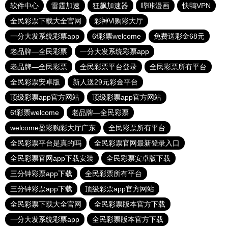
软件中心
雷霆加速
狂飙加速器
哔咔漫画
快鸭VPN
全民彩票下载大全官网
彩神Vl购彩大厅
一分大发系统彩票app
6f彩票welcome
免费送彩金68元
老品牌—全民彩票
一分大发系统彩票app
老品牌—全民彩票
全民彩票平台登录
全民彩票所有平台
全民彩票安卓版
新人送29元彩金平台
顶级彩票app官方网站
顶级彩票app官方网站
6f彩票welcome
老品牌—全民彩票
welcome盈彩购彩大厅广东
全民彩票所有平台
全民彩票平台是真的吗
全民彩票官网最新登录入口
全民彩票官网app下载安装
全民彩票安卓版下载
三分钟彩票app下载
全民彩票所有平台
三分钟彩票app下载
顶级彩票app官方网站
全民彩票下载大全官网
全民彩票版本官方下载
一分大发系统彩票app
全民彩票版本官方下载