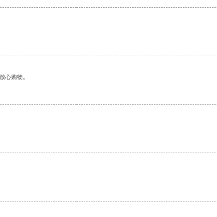
。
够放心购物。