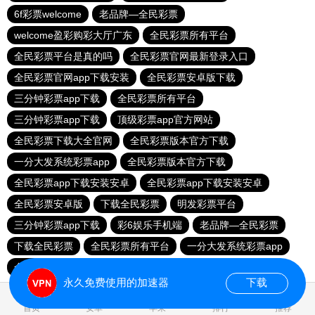
6f彩票welcome
老品牌—全民彩票
welcome盈彩购彩大厅广东
全民彩票所有平台
全民彩票平台是真的吗
全民彩票官网最新登录入口
全民彩票官网app下载安装
全民彩票安卓版下载
三分钟彩票app下载
全民彩票所有平台
三分钟彩票app下载
顶级彩票app官方网站
全民彩票下载大全官网
全民彩票版本官方下载
一分大发系统彩票app
全民彩票版本官方下载
全民彩票app下载安装安卓
全民彩票app下载安装安卓
全民彩票安卓版
下载全民彩票
明发彩票平台
三分钟彩票app下载
彩6娱乐手机端
老品牌—全民彩票
下载全民彩票
全民彩票所有平台
一分大发系统彩票app
全民彩票平台换了吗
永久免费使用的加速器
下载
0.023745s
首页
安卓
苹果
排行
推荐