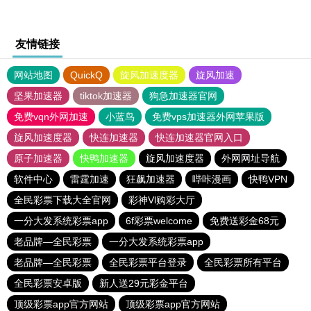
友情链接
网站地图
QuickQ
旋风加速度器
旋风加速
坚果加速器
tiktok加速器
狗急加速器官网
免费vqn外网加速
小蓝鸟
免费vps加速器外网苹果版
旋风加速度器
快连加速器
快连加速器官网入口
原子加速器
快鸭加速器
旋风加速度器
外网网址导航
软件中心
雷霆加速
狂飙加速器
哔咔漫画
快鸭VPN
全民彩票下载大全官网
彩神Vl购彩大厅
一分大发系统彩票app
6f彩票welcome
免费送彩金68元
老品牌—全民彩票
一分大发系统彩票app
老品牌—全民彩票
全民彩票平台登录
全民彩票所有平台
全民彩票安卓版
新人送29元彩金平台
顶级彩票app官方网站
顶级彩票app官方网站